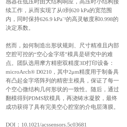
感器在低压时由大结构响应，高压时小结构接
续工作，从而实现了从0到620 kPa的宽范围
内，同时保持626.9 kPa⁻¹的高灵敏度和0.998的
决定系数。
然而，如何制造出形状规则、尺寸精准且内部
空腔可控的“空心金字塔”模具是研究中的难
点。团队选用摩方精密双精度3D打印设备：
microArch® D0210，其中2μm精度用于制备具
有凸起金字塔阵列的精密主模具，保证了每一
个空心微结构几何形状的一致性。随后，通过
翻模得到PDMS软模具，再浇铸水凝胶，最终
成功获得了具有完美空心腔室的介电层薄膜。
DOI：10.1021/acssensors.5c03681