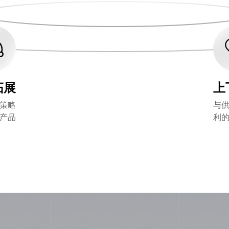
拓展
上
策略
与
产品
利