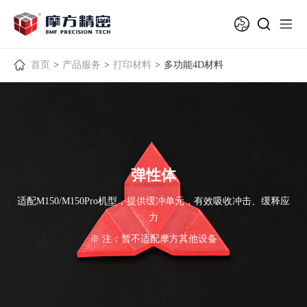
首页
>
产品服务
>
打印材料
>
多功能4D材料
弹性体
适配M150/M150Pro机型，提供缓冲单元，有效吸收冲击、缓释应
力
※ 注：暂不适配摩方其他设备