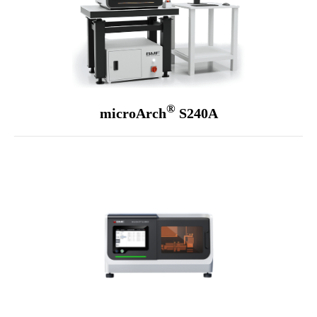
®
microArch
S240A