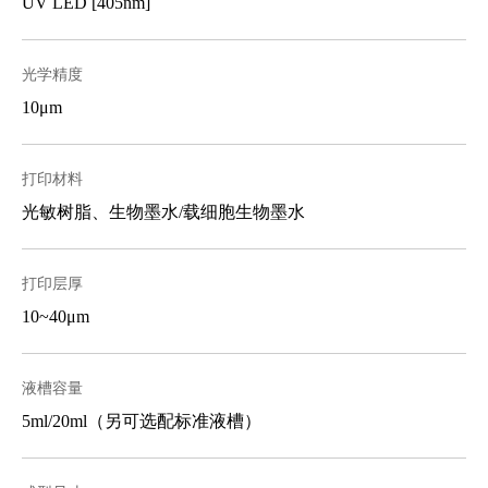
UV LED [405nm]
光学精度
10μm
打印材料
光敏树脂、生物墨水/载细胞生物墨水
打印层厚
10~40μm
液槽容量
5ml/20ml（另可选配标准液槽）