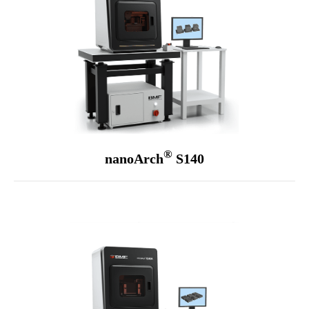
®
nanoArch
S140