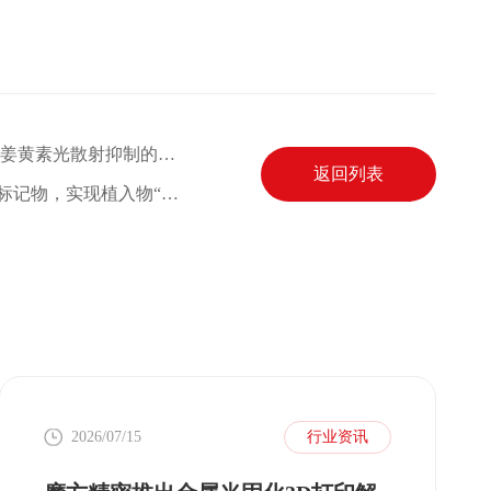
上一篇：湖南大学韩晓筱教授课题组《极端制造》：基于双功能姜黄素光散射抑制的高保真DLP陶瓷打印新策略
返回列表
下一篇：Science 子刊| 华中科技大学研发可降解水凝胶超声组织标记物，实现植入物“彩色超声”定位
2026/07/15
行业资讯