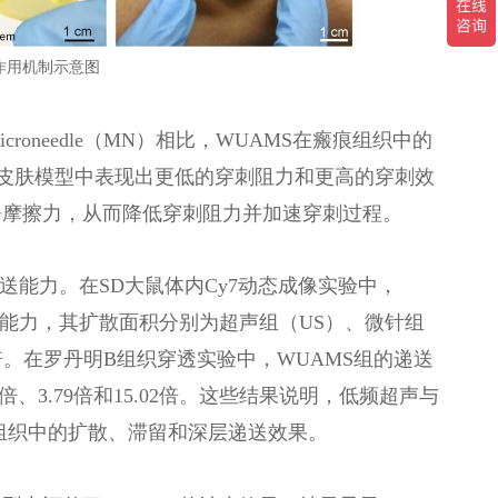
其作用机制示意图
oneedle（MN）相比，WUAMS在瘢痕组织中的
多种皮肤模型中表现出更低的穿刺阻力和更高的穿刺效
静摩擦力，从而降低穿刺阻力并加速穿刺过程。
送能力。在SD大鼠体内Cy7动态成像实验中，
留能力，其扩散面积分别为超声组（US）、微针组
和2.44倍。在罗丹明B组织穿透实验中，WUAMS组的递送
、3.79倍和15.02倍。这些结果说明，低频超声与
肤组织中的扩散、滞留和深层递送效果。