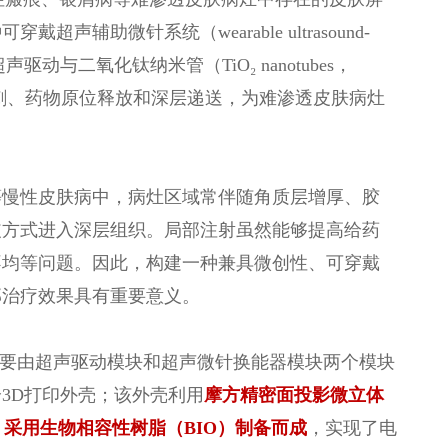
助微针系统（wearable ultrasound-
将低频超声驱动与二氧化钛纳米管（TiO₂ nanotubes，
穿刺、药物原位释放和深层递送，为难渗透皮肤病灶
等慢性皮肤病中，病灶区域常伴随角质层增厚、胶
皮方式进入深层组织。局部注射虽然能够提高给药
不均等问题。因此，构建一种兼具微创性、可穿戴
部治疗效果具有重要意义。
主要由超声驱动模块和超声微针换能器模块两个模块
3D打印外壳；该外壳利用
摩方精密面投影微立体
μm），采用生物相容性树脂（BIO）制备而成
，实现了电